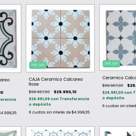
70
%
OFF
70
%
OFF
Ceramico Calca
CAJA Ceramico Calcareo
areo
Rose
$99.967,00
$29
$99.967,00
$29.990,10
10
$26.991,09
con
T
o depósito
$26.991,09
con
Transferencia
ferencia
o depósito
6
cuotas sin inter
6
cuotas sin interés de
$4.998,35
$4.998,35