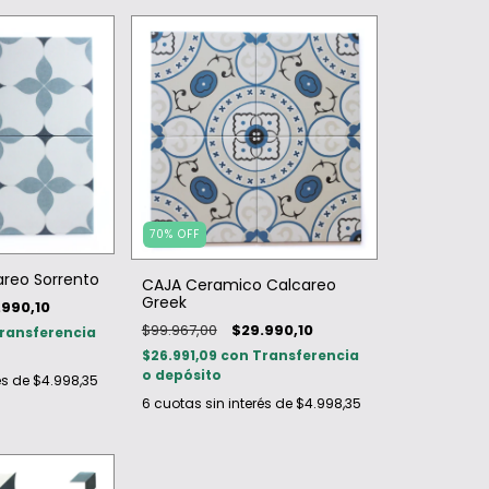
70
%
OFF
reo Sorrento
CAJA Ceramico Calcareo
Greek
.990,10
$99.967,00
$29.990,10
ransferencia
$26.991,09
con
Transferencia
o depósito
és de
$4.998,35
6
cuotas sin interés de
$4.998,35