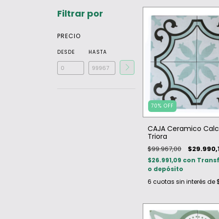
Filtrar por
PRECIO
DESDE
HASTA
70
%
OFF
CAJA Ceramico Calc
Triora
$99.967,00
$29.990,
$26.991,09
con
Trans
o depósito
6
cuotas sin interés de