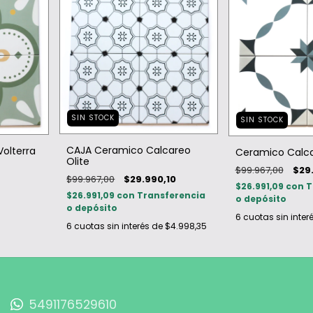
SIN STOCK
SIN STOCK
CAJA Ceramico Calcareo
olterra
Ceramico Calc
Olite
$99.967,00
$29
$99.967,00
$29.990,10
$26.991,09
con
T
$26.991,09
con
Transferencia
o depósito
o depósito
6
cuotas sin inter
6
cuotas sin interés de
$4.998,35
5491176529610