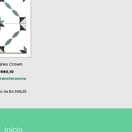
areo Crown
.990,10
ransferencia
és de
$4.998,35
Inicio