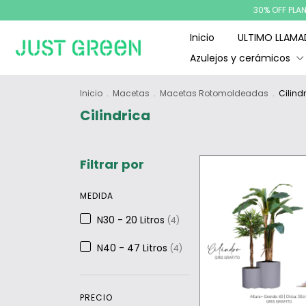
30% OFF PLAN C
Inicio
ULTIMO LLAM
Azulejos y cerámicos
Inicio
.
Macetas
.
Macetas Rotomoldeadas
.
Cilind
Cilindrica
Filtrar por
MEDIDA
N30 - 20 Litros
(4)
N40 - 47 Litros
(4)
PRECIO