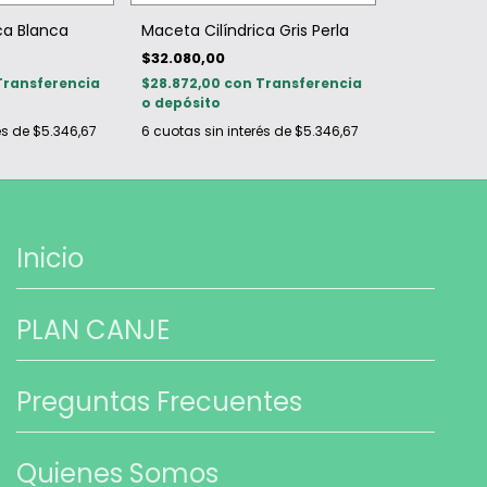
Maceta Cilíndrica Gris Perla
ca Blanca
$32.080,00
$28.872,00
con
Transferencia
Transferencia
o depósito
6
cuotas sin interés de
$5.346,67
és de
$5.346,67
Inicio
PLAN CANJE
Preguntas Frecuentes
Quienes Somos