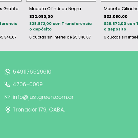
s Grafito
Maceta Cilíndrica Negra
Maceta Cilíndri
$32.080,00
$32.080,00
ferencia
$28.872,00
con
Transferencia
$28.872,00
con
o depósito
o depósito
$5.346,67
6
cuotas sin interés de
$5.346,67
6
cuotas sin inter
5491176529610
4706-0009
info@justgreen.com.ar
Tronador 179, CABA.