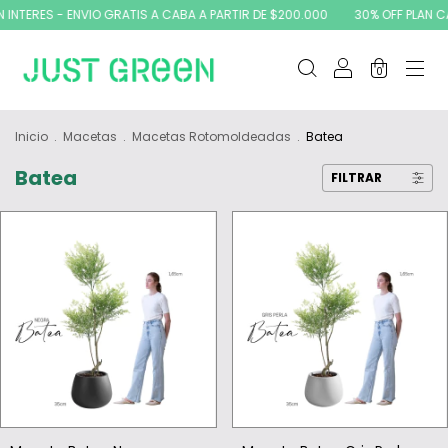
INTERES - ENVIO GRATIS A CABA A PARTIR DE $200.000
30% OFF PLAN CA
0
Inicio
.
Macetas
.
Macetas Rotomoldeadas
.
Batea
Batea
FILTRAR