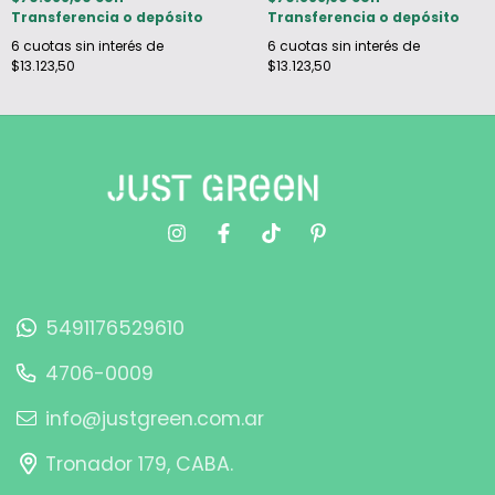
Transferencia o depósito
Transferencia o depósito
6
cuotas sin interés de
6
cuotas sin interés de
$13.123,50
$13.123,50
5491176529610
4706-0009
info@justgreen.com.ar
Tronador 179, CABA.