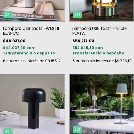
2X1
2X1
Lampara USB táctil -WESTII
Lampara USB táctil - BLUFF
BLANCO
PLATA
$48.931,00
$58.717,00
$44.037,90
con
$52.845,30
con
Transferencia o depósito
Transferencia o depósito
6
cuotas sin interés de
$8.155,17
6
cuotas sin interés de
$9.786,17
2X1
2X1