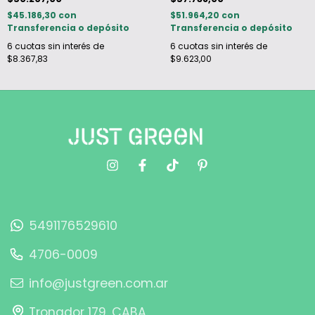
$45.186,30
con
$51.964,20
con
Transferencia o depósito
Transferencia o depósito
6
cuotas sin interés de
6
cuotas sin interés de
$8.367,83
$9.623,00
5491176529610
4706-0009
info@justgreen.com.ar
Tronador 179, CABA.