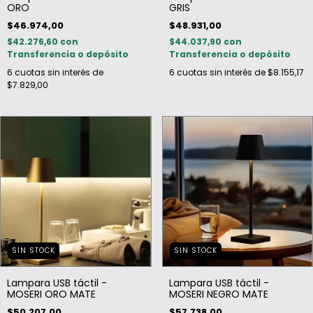
ORO
GRIS
$46.974,00
$48.931,00
$42.276,60
con
$44.037,90
con
Transferencia o depósito
Transferencia o depósito
6
cuotas sin interés de
6
cuotas sin interés de
$8.155,17
$7.829,00
SIN STOCK
SIN STOCK
Lampara USB táctil -
Lampara USB táctil -
MOSERI ORO MATE
MOSERI NEGRO MATE
$50.207,00
$57.738,00