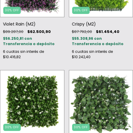
30
%
OFF
30
%
OFF
Violet Rain (M2)
Crispy (M2)
$89.287,00
$62.500,90
$87.792,00
$61.454,40
$56.250,81
con
$55.308,96
con
Transferencia o depósito
Transferencia o depósito
6
cuotas sin interés de
6
cuotas sin interés de
$10.416,82
$10.242,40
30
%
OFF
30
%
OFF