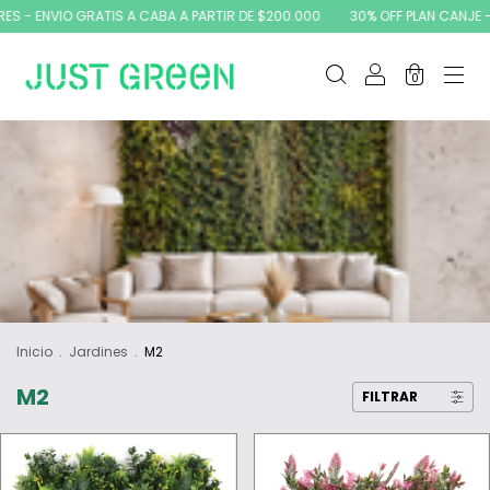
RATIS A CABA A PARTIR DE $200.000
30% OFF PLAN CANJE - 10% OFF CON 
0
Inicio
.
Jardines
.
M2
M2
FILTRAR