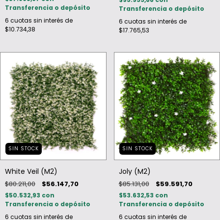
Transferencia o depósito
Transferencia o depósito
6
cuotas sin interés de
6
cuotas sin interés de
$10.734,38
$17.765,53
SIN STOCK
SIN STOCK
White Veil (M2)
Joly (M2)
$80.211,00
$56.147,70
$85.131,00
$59.591,70
$50.532,93
con
$53.632,53
con
Transferencia o depósito
Transferencia o depósito
6
cuotas sin interés de
6
cuotas sin interés de