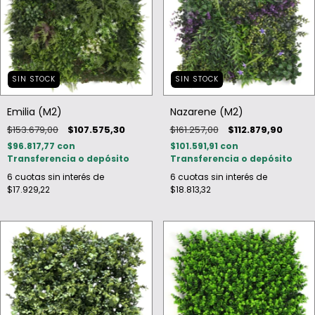
SIN STOCK
SIN STOCK
Emilia (M2)
Nazarene (M2)
$153.679,00
$107.575,30
$161.257,00
$112.879,90
$96.817,77
con
$101.591,91
con
Transferencia o depósito
Transferencia o depósito
6
cuotas sin interés de
6
cuotas sin interés de
$17.929,22
$18.813,32