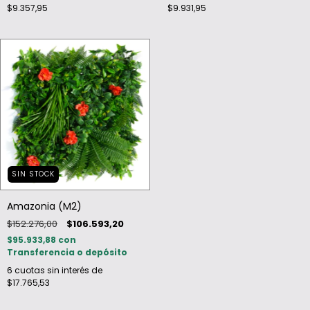
$9.357,95
$9.931,95
SIN STOCK
Amazonia (M2)
$152.276,00
$106.593,20
$95.933,88
con
Transferencia o depósito
6
cuotas sin interés de
$17.765,53