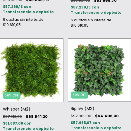
$90.951,00
$63.665,70
$57.299,13
con
$57.299,13
con
Transferencia o depósito
Transferencia o depósito
6
cuotas sin interés de
6
cuotas sin interés de
$10.610,95
$10.610,95
30
%
OFF
30
%
OFF
Big Ivy (M2)
Whisper (M2)
$92.009,00
$64.406,30
$97.916,00
$68.541,20
$57.965,67
con
$61.687,08
con
Transferencia o depósito
Transferencia o depósito