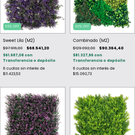
30
%
OFF
30
%
OFF
Sweet Lila (M2)
Combinado (M2)
$97.916,00
$68.541,20
$129.092,00
$90.364,40
$61.687,08
con
$81.327,96
con
Transferencia o depósito
Transferencia o depósito
6
cuotas sin interés de
6
cuotas sin interés de
$11.423,53
$15.060,73