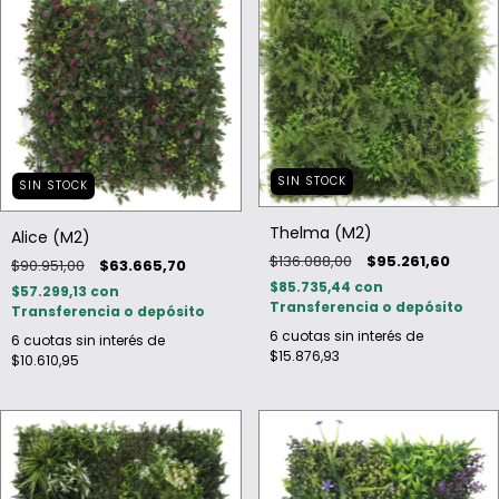
SIN STOCK
SIN STOCK
Thelma (M2)
Alice (M2)
$136.088,00
$95.261,60
$90.951,00
$63.665,70
$85.735,44
con
$57.299,13
con
Transferencia o depósito
Transferencia o depósito
6
cuotas sin interés de
6
cuotas sin interés de
$15.876,93
$10.610,95