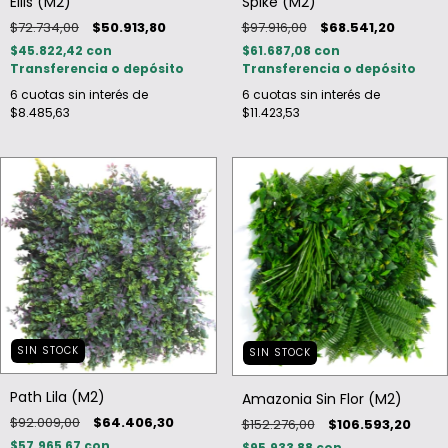
Ellis (M2)
Spike (M2)
$72.734,00
$50.913,80
$97.916,00
$68.541,20
$45.822,42
con
$61.687,08
con
Transferencia o depósito
Transferencia o depósito
6
cuotas sin interés de
6
cuotas sin interés de
$8.485,63
$11.423,53
SIN STOCK
SIN STOCK
Path Lila (M2)
Amazonia Sin Flor (M2)
$92.009,00
$64.406,30
$152.276,00
$106.593,20
$57.965,67
con
$95.933,88
con