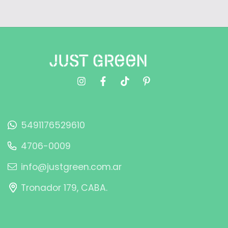
5491176529610
4706-0009
info@justgreen.com.ar
Tronador 179, CABA.