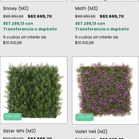
Snowy (M2)
Math (M2)
$90.951,00
$63.665,70
$90.951,00
$63.665,70
$57.299,13
con
$57.299,13
con
Transferencia o depósito
Transferencia o depósito
6
cuotas sin interés de
6
cuotas sin interés de
$10.610,95
$10.610,95
30
%
OFF
30
%
OFF
Sister Whi (M2)
Violet Veil (M2)
$90.951,00
$63.665,70