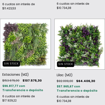
6
cuotas sin interés de
6
cuotas sin interés de
$10.734,38
$11.423,53
SIN STOCK
SIN STOCK
Estaciones (M2)
Lilac (M2)
$153.679,00
$107.575,30
$92.009,00
$64.406,30
$96.817,77
con
$57.965,67
con
Transferencia o depósito
Transferencia o depósito
6
cuotas sin interés de
6
cuotas sin interés de
$17.929,22
$10.734,38