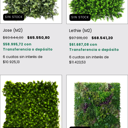
SIN STOCK
SIN STOCK
Jose (M2)
Lethie (M2)
$93.644,00
$65.550,80
$97.916,00
$68.541,20
$58.995,72
con
$61.687,08
con
Transferencia o depósito
Transferencia o depósito
6
cuotas sin interés de
6
cuotas sin interés de
$10.925,13
$11.423,53