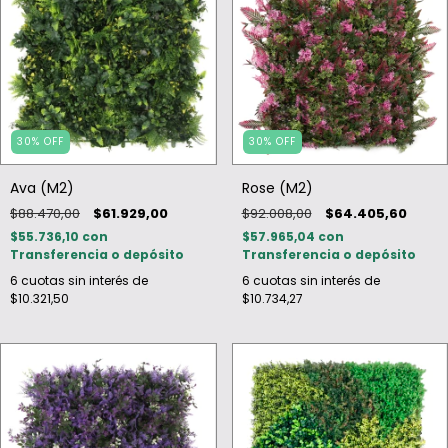
30
%
OFF
30
%
OFF
Ava (M2)
Rose (M2)
$88.470,00
$61.929,00
$92.008,00
$64.405,60
$55.736,10
con
$57.965,04
con
Transferencia o depósito
Transferencia o depósito
6
cuotas sin interés de
6
cuotas sin interés de
$10.321,50
$10.734,27