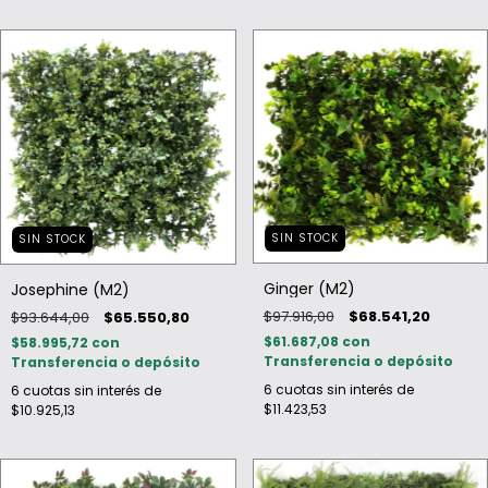
SIN STOCK
SIN STOCK
Ginger (M2)
Josephine (M2)
$97.916,00
$68.541,20
$93.644,00
$65.550,80
$61.687,08
con
$58.995,72
con
Transferencia o depósito
Transferencia o depósito
6
cuotas sin interés de
6
cuotas sin interés de
$11.423,53
$10.925,13