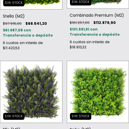
SIN STOCK
SIN STOCK
Combinado Premium (M2)
Stella (M2)
$161.257,00
$112.879,90
$97.916,00
$68.541,20
$101.591,91
con
$61.687,08
con
Transferencia o depósito
Transferencia o depósito
6
cuotas sin interés de
6
cuotas sin interés de
$18.813,32
$11.423,53
SIN STOCK
SIN STOCK