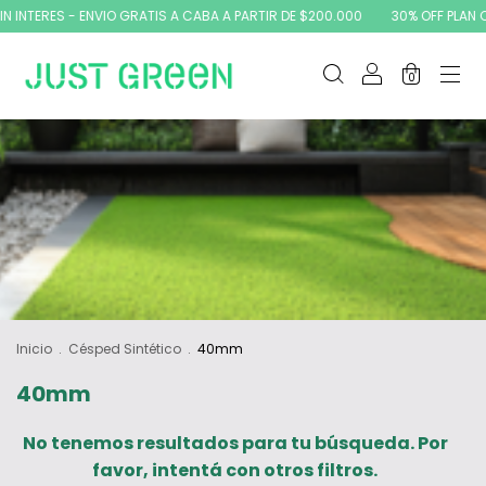
 INTERES - ENVIO GRATIS A CABA A PARTIR DE $200.000
30% OFF PLAN CA
0
Inicio
.
Césped Sintético
.
40mm
40mm
No tenemos resultados para tu búsqueda. Por
favor, intentá con otros filtros.