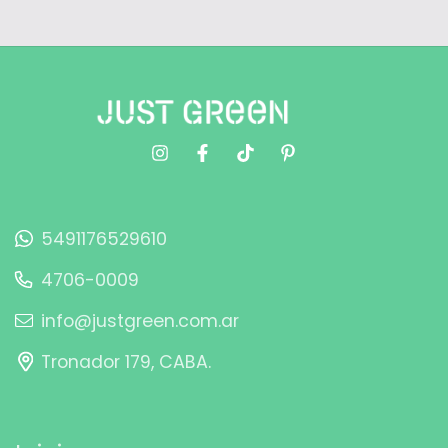
5491176529610
4706-0009
info@justgreen.com.ar
Tronador 179, CABA.