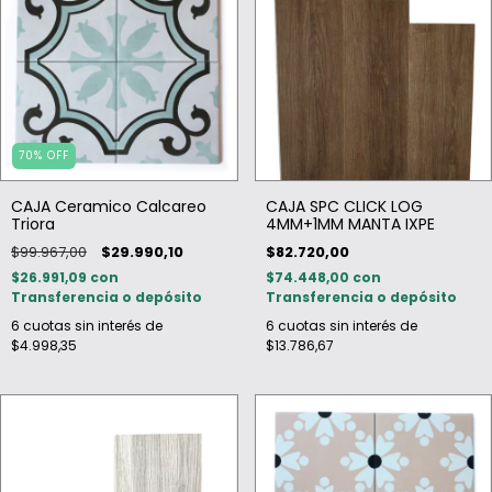
70
%
OFF
CAJA Ceramico Calcareo
CAJA SPC CLICK LOG
Triora
4MM+1MM MANTA IXPE
$99.967,00
$29.990,10
$82.720,00
$26.991,09
con
$74.448,00
con
Transferencia o depósito
Transferencia o depósito
6
cuotas sin interés de
6
cuotas sin interés de
$4.998,35
$13.786,67