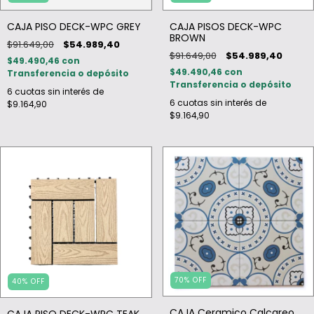
CAJA PISO DECK-WPC GREY
CAJA PISOS DECK-WPC
BROWN
$91.649,00
$54.989,40
$91.649,00
$54.989,40
$49.490,46
con
$49.490,46
con
Transferencia o depósito
Transferencia o depósito
6
cuotas sin interés de
6
cuotas sin interés de
$9.164,90
$9.164,90
70
%
OFF
40
%
OFF
CAJA Ceramico Calcareo