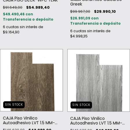
CAJA PISO DECK-WPC TEAK
Greek
$91.649,00
$54.989,40
$99.967,00
$29.990,10
$49.490,46
con
$26.991,09
con
Transferencia o depósito
Transferencia o depósito
6
cuotas sin interés de
6
cuotas sin interés de
$9.164,90
$4.998,35
SIN STOCK
SIN STOCK
CAJA Piso Vinilico
CAJA Piso Vinilico
Autoadhesivo LVT 1.5 MM-
Autoadhesivo LVT 1.5 MM-
BATU
MINK