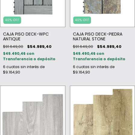
40
%
OFF
40
%
OFF
CAJA PISO DECK-WPC
CAJA PISO DECK-PIEDRA
ANTIQUE
NATURAL STONE
$91.649,00
$54.989,40
$91.649,00
$54.989,40
$49.490,46
con
$49.490,46
con
Transferencia o depósito
Transferencia o depósito
6
cuotas sin interés de
6
cuotas sin interés de
$9.164,90
$9.164,90