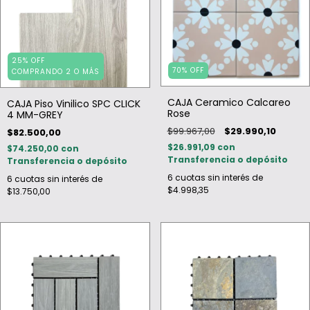
25% OFF
70
%
OFF
COMPRANDO 2 O MÁS
CAJA Ceramico Calcareo
CAJA Piso Vinilico SPC CLICK
Rose
4 MM-GREY
$99.967,00
$29.990,10
$82.500,00
$26.991,09
con
$74.250,00
con
Transferencia o depósito
Transferencia o depósito
6
cuotas sin interés de
6
cuotas sin interés de
$4.998,35
$13.750,00