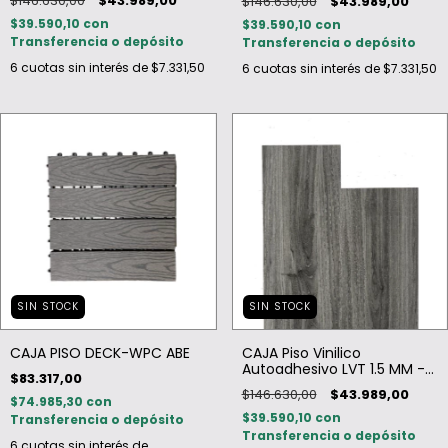
$146.630,00
$43.989,00
$146.630,00
$43.989,00
$39.590,10
con
$39.590,10
con
Transferencia o depósito
Transferencia o depósito
6
cuotas sin interés de
$7.331,50
6
cuotas sin interés de
$7.331,50
SIN STOCK
SIN STOCK
CAJA PISO DECK-WPC ABE
CAJA Piso Vinilico
Autoadhesivo LVT 1.5 MM -
$83.317,00
EBONY
$146.630,00
$43.989,00
$74.985,30
con
$39.590,10
con
Transferencia o depósito
Transferencia o depósito
6
cuotas sin interés de