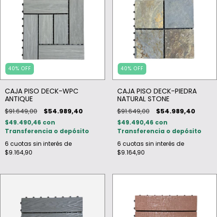
40
%
OFF
40
%
OFF
CAJA PISO DECK-WPC
CAJA PISO DECK-PIEDRA
ANTIQUE
NATURAL STONE
$91.649,00
$54.989,40
$91.649,00
$54.989,40
$49.490,46
con
$49.490,46
con
Transferencia o depósito
Transferencia o depósito
6
cuotas sin interés de
6
cuotas sin interés de
$9.164,90
$9.164,90