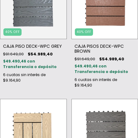
40
%
OFF
40
%
OFF
CAJA PISO DECK-WPC GREY
CAJA PISOS DECK-WPC
BROWN
$91.649,00
$54.989,40
$91.649,00
$54.989,40
$49.490,46
con
$49.490,46
con
Transferencia o depósito
Transferencia o depósito
6
cuotas sin interés de
6
cuotas sin interés de
$9.164,90
$9.164,90