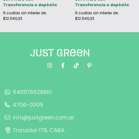
Transferencia o depósito
Transferencia o depósito
6
cuotas sin interés de
6
cuotas sin interés de
$12.540,33
$12.540,33
5491176529610
4706-0009
info@justgreen.com.ar
Tronador 179, CABA.