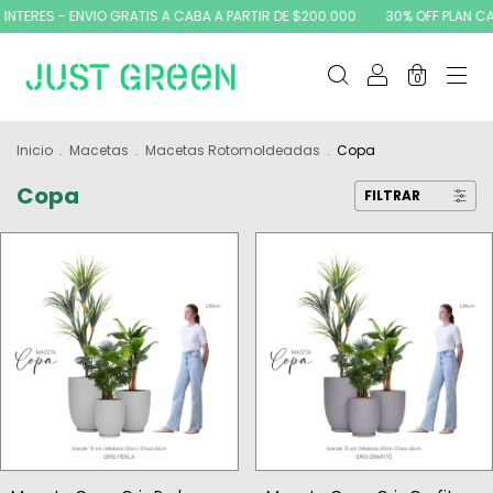
INTERES - ENVIO GRATIS A CABA A PARTIR DE $200.000
30% OFF PLAN CAN
0
Inicio
.
Macetas
.
Macetas Rotomoldeadas
.
Copa
Copa
FILTRAR