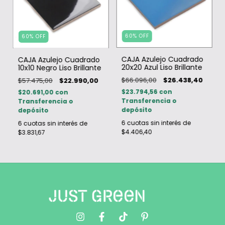
60
%
OFF
60
%
OFF
CAJA Azulejo Cuadrado
CAJA Azulejo Cuadrado
20x20 Azul Liso Brillante
10x10 Negro Liso Brillante
$66.096,00
$26.438,40
$57.475,00
$22.990,00
$23.794,56
con
$20.691,00
con
Transferencia o
Transferencia o
depósito
depósito
6
cuotas sin interés de
6
cuotas sin interés de
$4.406,40
$3.831,67