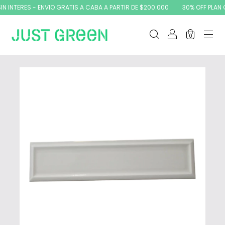
INTERES - ENVIO GRATIS A CABA A PARTIR DE $200.000
30% OFF PLAN CA
0