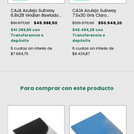
CAJA Azulejo Subway
CAJA Azulejo Subway
6.8x28 Viridian Biselado
7.5x30 Gris Claro
Brillante
Biselado Brillante
$91.977,00
$45.988,50
$126.373,00
$50.549,20
$41.389,65
con
$45.494,28
con
Transferencia o
Transferencia o
depósito
depósito
6
cuotas sin interés de
6
cuotas sin interés de
$7.664,75
$8.424,87
Para comprar con este producto