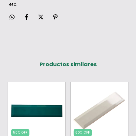
etc.
Productos similares
50
%
OFF
60
%
OFF