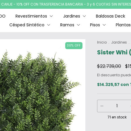
 - 10% OFF CON TRASFERENCIA BANCARIA - 3 y 6 CUOTAS SIN INTERES - ENV
ADO
Revestimientos
Jardines
Baldosas Deck
Césped Sintético
Ramos
Pisos
Plantas
Inicio
.
Jardines
.
30
%
OFF
Sister Whi
$22.739,00
$1
El descuento pued
$14.325,57
con
71
en stock