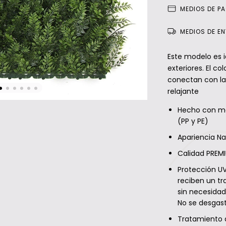
MEDIOS DE P
MEDIOS DE E
Este modelo es i
exteriores. El co
conectan con la
relajante
Hecho con ma
(PP y PE)
Apariencia Na
Calidad PREM
Protección UV
reciben un tr
sin necesidad
No se desgast
Tratamiento d