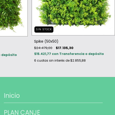
SIN STOCK
Spike (50x50)
$24.479,00
$17.135,30
$15.421,77
con
Transferencia o depósito
o depósito
6
cuotas sin interés de
$2.855,88
Inicio
PLAN CANJE