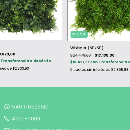
30
%
OFF
Whisper (50x50)
3.823,60
$24.479,00
$17.135,30
Transferencia o depósito
$15.421,77
con
Transferencia 
erés de
$2.303,93
6
cuotas sin interés de
$2.855,88
5491176529610
4706-0009