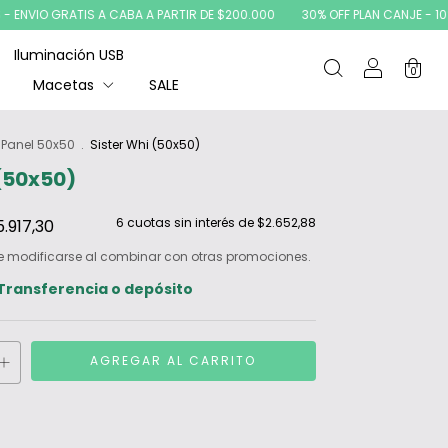
IO GRATIS A CABA A PARTIR DE $200.000
30% OFF PLAN CANJE - 10% OFF 
Iluminación USB
0
Macetas
SALE
Panel 50x50
.
Sister Whi (50x50)
 (50x50)
6
cuotas sin interés de
$2.652,88
5.917,30
e modificarse al combinar con otras promociones.
Transferencia o depósito