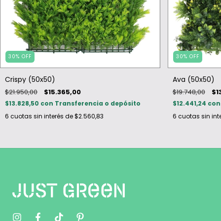
30
%
OFF
30
%
OFF
Crispy (50x50)
Ava (50x50)
$21.950,00
$15.365,00
$19.748,00
$1
$13.828,50
con
Transferencia o depósito
$12.441,24
con
6
cuotas sin interés de
$2.560,83
6
cuotas sin int