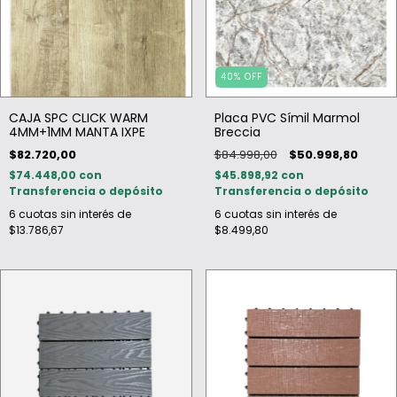
40
%
OFF
CAJA SPC CLICK WARM
Placa PVC Símil Marmol
4MM+1MM MANTA IXPE
Breccia
$82.720,00
$84.998,00
$50.998,80
$74.448,00
con
$45.898,92
con
Transferencia o depósito
Transferencia o depósito
6
cuotas sin interés de
6
cuotas sin interés de
$13.786,67
$8.499,80