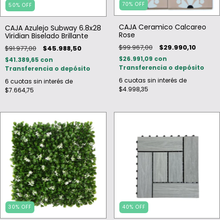
70
%
OFF
50
%
OFF
CAJA Ceramico Calcareo
CAJA Azulejo Subway 6.8x28
Rose
Viridian Biselado Brillante
$99.967,00
$29.990,10
$91.977,00
$45.988,50
$26.991,09
con
$41.389,65
con
Transferencia o depósito
Transferencia o depósito
6
cuotas sin interés de
6
cuotas sin interés de
$4.998,35
$7.664,75
30
%
OFF
40
%
OFF