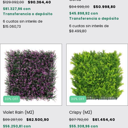
$129.092,00
$90.364,40
$84.998,00
$50.998,80
$81.327,96
con
$45.898,92
con
Transferencia o depósito
Transferencia o depósito
6
cuotas sin interés de
6
cuotas sin interés de
$15.060,73
$8.499,80
30
%
OFF
30
%
OFF
Violet Rain (M2)
Crispy (M2)
$89.287,00
$62.500,90
$87.792,00
$61.454,40
$56.250,81
con
$55.308,96
con