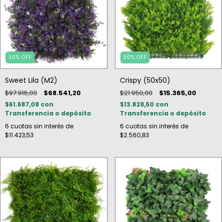
30
%
OFF
30
%
OFF
Sweet Lila (M2)
Crispy (50x50)
$97.916,00
$68.541,20
$21.950,00
$15.365,00
$61.687,08
con
$13.828,50
con
Transferencia o depósito
Transferencia o depósito
6
cuotas sin interés de
6
cuotas sin interés de
$11.423,53
$2.560,83