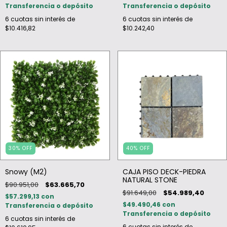
Transferencia o depósito
Transferencia o depósito
6
cuotas sin interés de
6
cuotas sin interés de
$10.416,82
$10.242,40
30
%
OFF
40
%
OFF
Snowy (M2)
CAJA PISO DECK-PIEDRA
NATURAL STONE
$90.951,00
$63.665,70
$91.649,00
$54.989,40
$57.299,13
con
$49.490,46
con
Transferencia o depósito
Transferencia o depósito
6
cuotas sin interés de
6
cuotas sin interés de