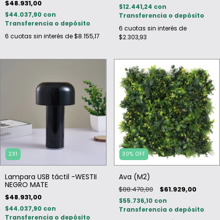
$48.931,00
$12.441,24
con
$44.037,90
con
Transferencia o depósito
Transferencia o depósito
6
cuotas sin interés de
6
cuotas sin interés de
$8.155,17
$2.303,93
2X1
30
%
OFF
Lampara USB táctil -WESTII
Ava (M2)
NEGRO MATE
$88.470,00
$61.929,00
$48.931,00
$55.736,10
con
$44.037,90
con
Transferencia o depósito
Transferencia o depósito