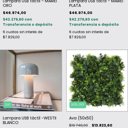
Lampara USB táctil - MAIREI
Lampara USB táctil - MAIREI
ORO
PLATA
$46.974,00
$46.974,00
$42.276,60
con
$42.276,60
con
Transferencia o depósito
Transferencia o depósito
6
cuotas sin interés de
6
cuotas sin interés de
$7.829,00
$7.829,00
2X1
30
%
OFF
Lampara USB táctil -WESTII
Ava (50x50)
BLANCO
$19.748,00
$13.823,60