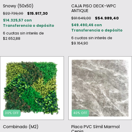
Snowy (50x50)
CAJA PISO DECK-WPC
ANTIQUE
$22.739,00
$15.917,30
$91.649,00
$54.989,40
$14.325,57
con
$49.490,46
con
Transferencia o depósito
Transferencia o depósito
6
cuotas sin interés de
6
cuotas sin interés de
$2.652,88
$9.164,90
30
%
OFF
40
%
OFF
Combinado (M2)
Placa PVC Símil Marmol
Cenia