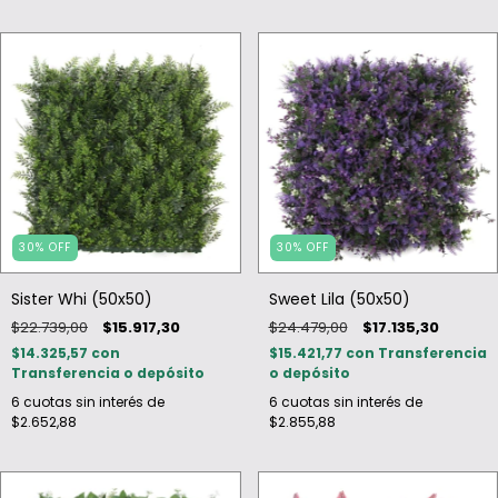
30
%
OFF
30
%
OFF
Sister Whi (50x50)
Sweet Lila (50x50)
$22.739,00
$15.917,30
$24.479,00
$17.135,30
$14.325,57
con
$15.421,77
con
Transferencia
Transferencia o depósito
o depósito
6
cuotas sin interés de
6
cuotas sin interés de
$2.652,88
$2.855,88