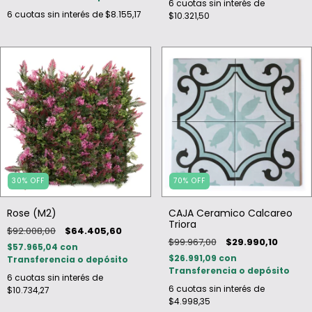
6
cuotas sin interés de
6
cuotas sin interés de
$8.155,17
$10.321,50
30
%
OFF
70
%
OFF
Rose (M2)
CAJA Ceramico Calcareo
Triora
$92.008,00
$64.405,60
$99.967,00
$29.990,10
$57.965,04
con
$26.991,09
con
Transferencia o depósito
Transferencia o depósito
6
cuotas sin interés de
6
cuotas sin interés de
$10.734,27
$4.998,35