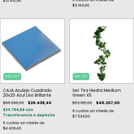
$10.610,95
$9.164,90
60
%
OFF
15
%
OFF
CAJA Azulejo Cuadrado
Set Tira Hiedra Medium
20x20 Azul Liso Brillante
Green X5
$66.096,00
$26.438,40
$53.185,00
$45.207,00
$23.794,56
con
6
cuotas sin interés de
Transferencia o depósito
$7.534,50
6
cuotas sin interés de
$4.406,40