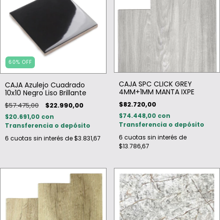
60
%
OFF
CAJA SPC CLICK GREY
CAJA Azulejo Cuadrado
4MM+1MM MANTA IXPE
10x10 Negro Liso Brillante
$82.720,00
$57.475,00
$22.990,00
$74.448,00
con
$20.691,00
con
Transferencia o depósito
Transferencia o depósito
6
cuotas sin interés de
6
cuotas sin interés de
$3.831,67
$13.786,67