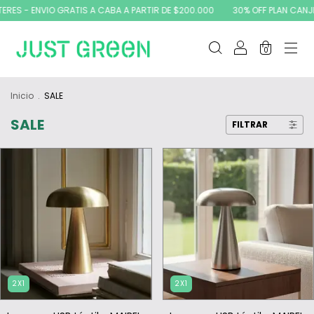
VIO GRATIS A CABA A PARTIR DE $200.000
30% OFF PLAN CANJE - 10% OFF
0
Inicio
.
SALE
SALE
FILTRAR
2X1
2X1