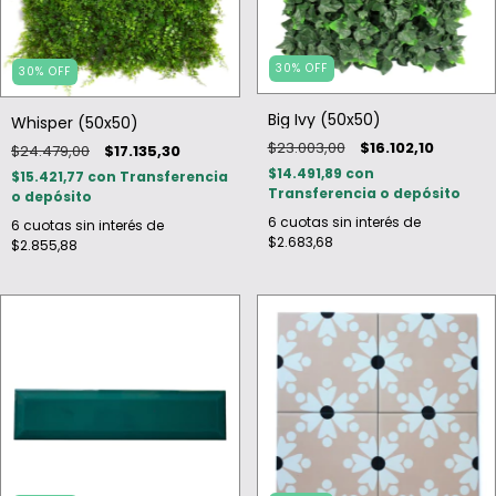
30
%
OFF
30
%
OFF
Big Ivy (50x50)
Whisper (50x50)
$23.003,00
$16.102,10
$24.479,00
$17.135,30
$14.491,89
con
$15.421,77
con
Transferencia
Transferencia o depósito
o depósito
6
cuotas sin interés de
6
cuotas sin interés de
$2.683,68
$2.855,88