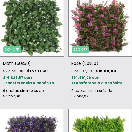
30
%
OFF
30
%
OFF
Math (50x50)
Rose (50x50)
$22.739,00
$15.917,30
$23.002,00
$16.101,40
$14.325,57
con
$14.491,26
con
Transferencia o depósito
Transferencia o depósito
6
cuotas sin interés de
6
cuotas sin interés de
$2.652,88
$2.683,57