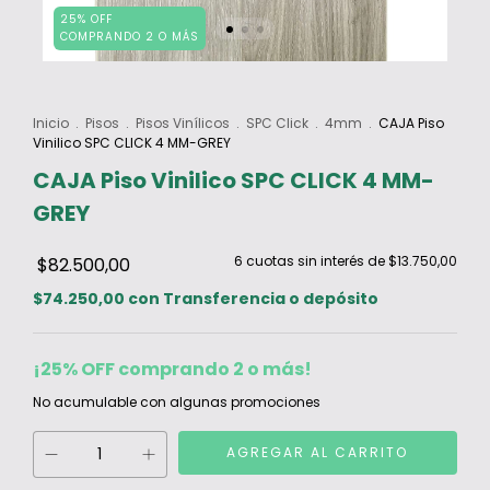
25% OFF
COMPRANDO 2 O MÁS
Inicio
.
Pisos
.
Pisos Vinílicos
.
SPC Click
.
4mm
.
CAJA Piso
Vinilico SPC CLICK 4 MM-GREY
CAJA Piso Vinilico SPC CLICK 4 MM-
GREY
6
cuotas sin interés de
$13.750,00
$82.500,00
$74.250,00
con
Transferencia o depósito
¡25% OFF comprando 2 o más!
No acumulable con algunas promociones