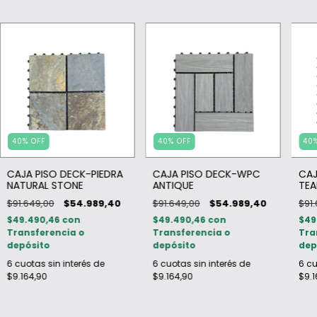
40
%
OFF
40
%
OFF
40
CAJA PISO DECK-PIEDRA
CAJA PISO DECK-WPC
CAJ
NATURAL STONE
ANTIQUE
TEA
$91.649,00
$54.989,40
$91.649,00
$54.989,40
$91
$49.490,46
con
$49.490,46
con
$49
Transferencia o
Transferencia o
Tra
depósito
depósito
dep
6
cuotas sin interés de
6
cuotas sin interés de
6
cu
$9.164,90
$9.164,90
$9.1