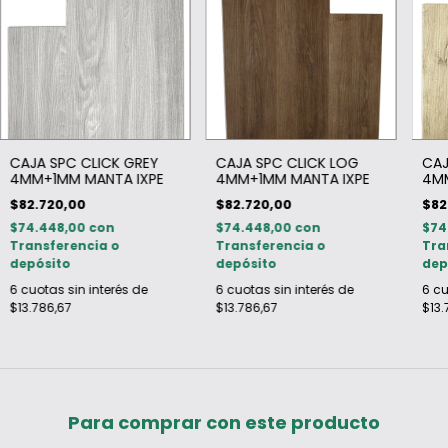
CAJA SPC CLICK GREY
CAJA SPC CLICK LOG
CAJ
4MM+1MM MANTA IXPE
4MM+1MM MANTA IXPE
4MM
$82.720,00
$82.720,00
$82
$74.448,00
con
$74.448,00
con
$74
Transferencia o
Transferencia o
Tra
depósito
depósito
dep
6
cuotas sin interés de
6
cuotas sin interés de
6
cu
$13.786,67
$13.786,67
$13.
Para comprar con este producto