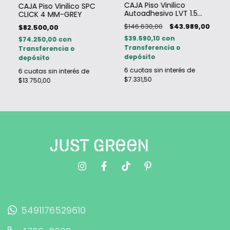
CAJA Piso Vinilico
CAJA Piso Vinilico SPC
Autoadhesivo LVT 1.5
CLICK 4 MM-GREY
MM-BATU
$146.630,00
$43.989,00
$82.500,00
$39.590,10
con
$74.250,00
con
Transferencia o
Transferencia o
depósito
depósito
6
cuotas sin interés de
6
cuotas sin interés de
$7.331,50
$13.750,00
5491176529610