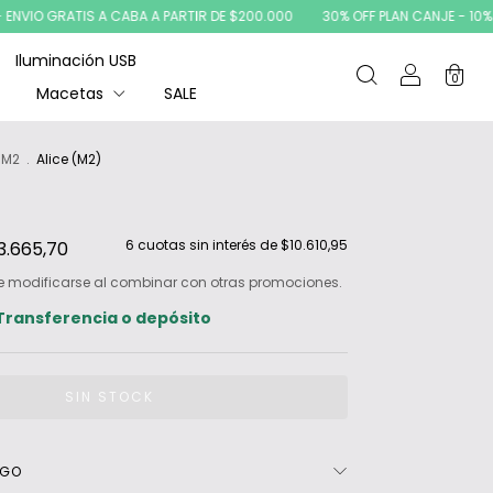
 GRATIS A CABA A PARTIR DE $200.000
30% OFF PLAN CANJE - 10% OFF CO
Iluminación USB
0
Macetas
SALE
M2
.
Alice (M2)
6
cuotas sin interés de
$10.610,95
3.665,70
e modificarse al combinar con otras promociones.
Transferencia o depósito
AGO