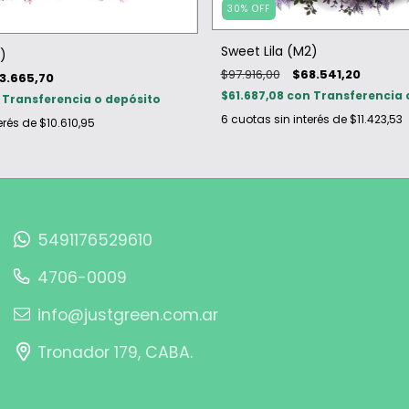
30
%
OFF
Sweet Lila (M2)
2)
$97.916,00
$68.541,20
3.665,70
$61.687,08
con
Transferencia 
Transferencia o depósito
6
cuotas sin interés de
$11.423,53
erés de
$10.610,95
5491176529610
4706-0009
info@justgreen.com.ar
Tronador 179, CABA.