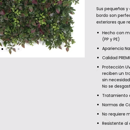
Sus pequeñas y 
bordo son perfec
exteriores que r
Hecho con ma
(PP y PE)
Apariencia Na
Calidad PREM
Protección UV
reciben un tr
sin necesidad
No se desgast
Tratamiento d
Normas de Ca
No requiere 
Resistente al 