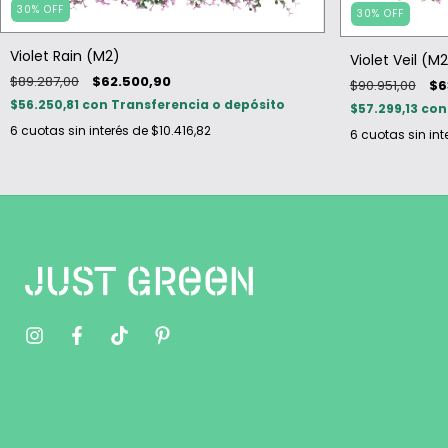
30
%
OFF
30
%
OFF
Violet Rain (M2)
Violet Veil (M
$89.287,00
$62.500,90
$90.951,00
$6
$56.250,81
con
Transferencia o depósito
$57.299,13
con
6
cuotas sin interés de
$10.416,82
6
cuotas sin int