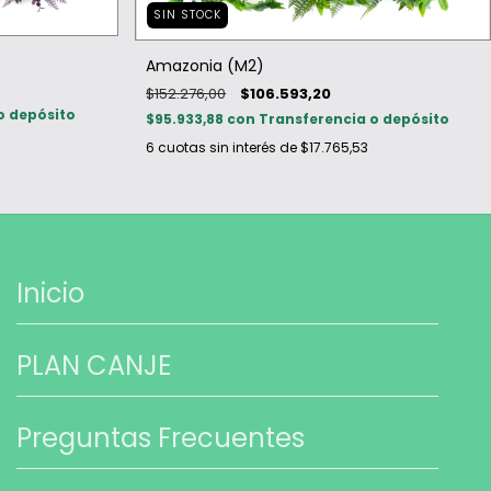
SIN STOCK
Amazonia (M2)
$152.276,00
$106.593,20
o depósito
$95.933,88
con
Transferencia o depósito
6
cuotas sin interés de
$17.765,53
Inicio
PLAN CANJE
Preguntas Frecuentes