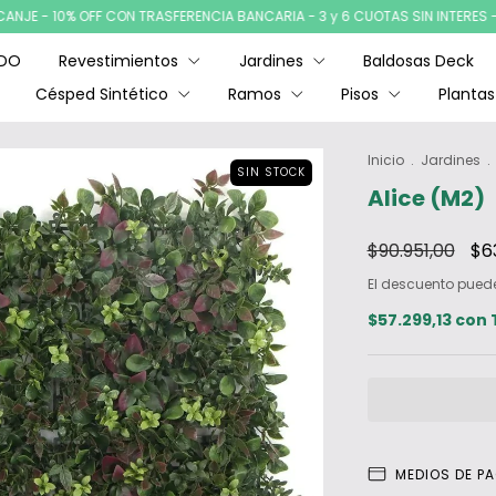
 10% OFF CON TRASFERENCIA BANCARIA - 3 y 6 CUOTAS SIN INTERES - ENVIO
ADO
Revestimientos
Jardines
Baldosas Deck
Césped Sintético
Ramos
Pisos
Plantas
Inicio
.
Jardines
.
SIN STOCK
Alice (M2)
$90.951,00
$6
El descuento pued
$57.299,13
con
MEDIOS DE P