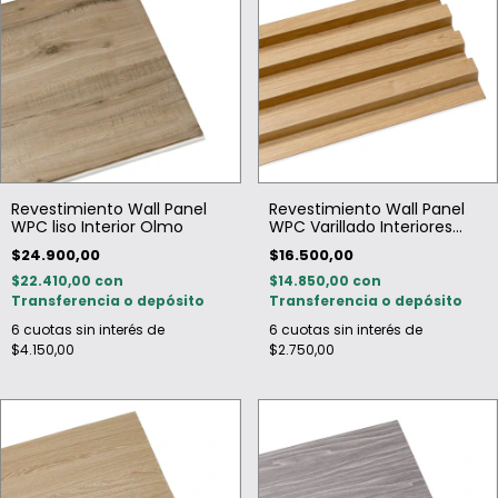
Revestimiento Wall Panel
Revestimiento Wall Panel
WPC liso Interior Olmo
WPC Varillado Interiores
Arena
$24.900,00
$16.500,00
$22.410,00
con
$14.850,00
con
Transferencia o depósito
Transferencia o depósito
6
cuotas sin interés de
6
cuotas sin interés de
$4.150,00
$2.750,00