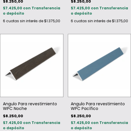
$8.250,00
$8.250,00
$7.425,00
con
Transferencia
$7.425,00
con
Transferencia
o depósito
o depósito
6
cuotas sin interés de
$1.375,00
6
cuotas sin interés de
$1.375,00
Angulo Para revestimiento
Angulo Para revestimiento
WPC Noche
WPC Pacífico
$8.250,00
$8.250,00
$7.425,00
con
Transferencia
$7.425,00
con
Transferencia
o depósito
o depósito