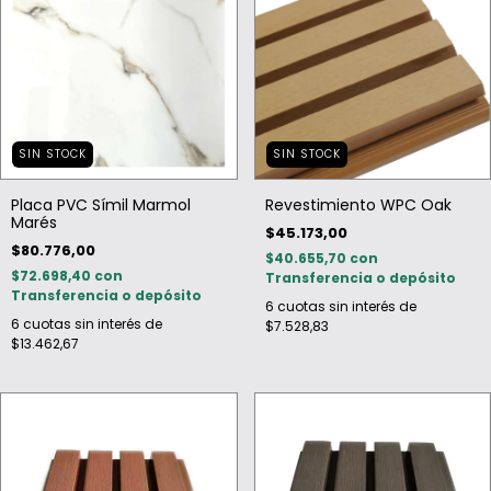
SIN STOCK
SIN STOCK
Placa PVC Símil Marmol
Revestimiento WPC Oak
Marés
$45.173,00
$80.776,00
$40.655,70
con
$72.698,40
con
Transferencia o depósito
Transferencia o depósito
6
cuotas sin interés de
6
cuotas sin interés de
$7.528,83
$13.462,67