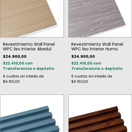
Revestimiento Wall Panel
Revestimiento Wall Panel
WPC liso Interior Abedul
WPC liso Interior Humo
$24.900,00
$24.900,00
$22.410,00
con
$22.410,00
con
Transferencia o depósito
Transferencia o depósito
6
cuotas sin interés de
6
cuotas sin interés de
$4.150,00
$4.150,00