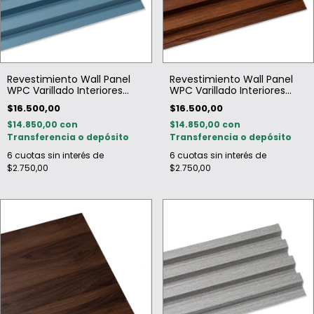
Revestimiento Wall Panel
Revestimiento Wall Panel
WPC Varillado Interiores
WPC Varillado Interiores
Pacífico
Nogal
$16.500,00
$16.500,00
$14.850,00
con
$14.850,00
con
Transferencia o depósito
Transferencia o depósito
6
cuotas sin interés de
6
cuotas sin interés de
$2.750,00
$2.750,00