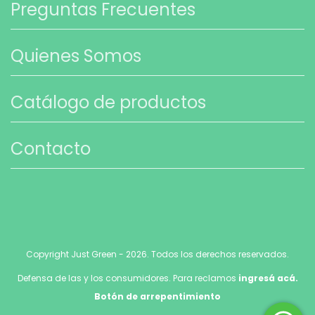
Preguntas Frecuentes
Quienes Somos
Catálogo de productos
Contacto
Copyright Just Green - 2026. Todos los derechos reservados.
Defensa de las y los consumidores. Para reclamos
ingresá acá.
Botón de arrepentimiento