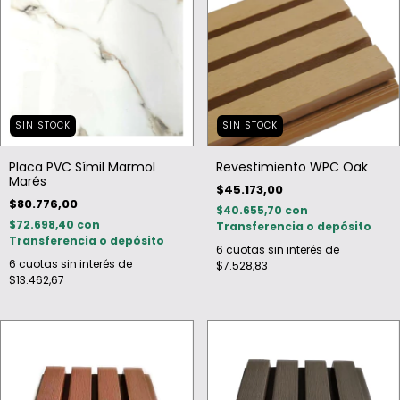
SIN STOCK
SIN STOCK
Placa PVC Símil Marmol
Revestimiento WPC Oak
Marés
$45.173,00
$80.776,00
$40.655,70
con
$72.698,40
con
Transferencia o depósito
Transferencia o depósito
6
cuotas sin interés de
6
cuotas sin interés de
$7.528,83
$13.462,67