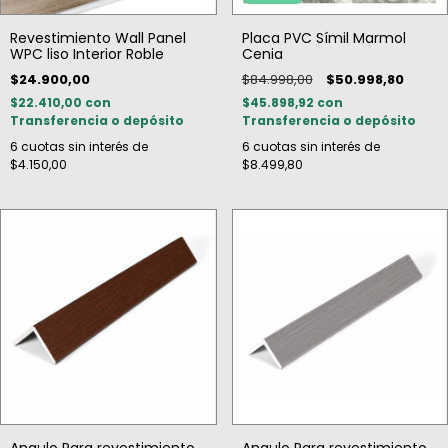
Revestimiento Wall Panel
Placa PVC Símil Marmol
WPC liso Interior Roble
Cenia
$24.900,00
$84.998,00
$50.998,80
$22.410,00
con
$45.898,92
con
Transferencia o depósito
Transferencia o depósito
6
cuotas sin interés de
6
cuotas sin interés de
$4.150,00
$8.499,80