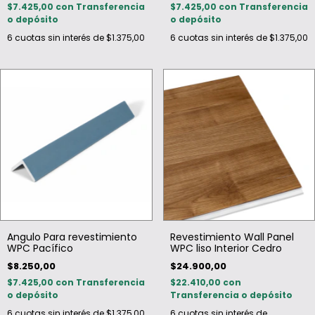
$7.425,00
con
Transferencia
$7.425,00
con
Transferencia
o depósito
o depósito
6
cuotas sin interés de
$1.375,00
6
cuotas sin interés de
$1.375,00
Angulo Para revestimiento
Revestimiento Wall Panel
WPC Pacífico
WPC liso Interior Cedro
$8.250,00
$24.900,00
$7.425,00
con
Transferencia
$22.410,00
con
o depósito
Transferencia o depósito
6
cuotas sin interés de
$1.375,00
6
cuotas sin interés de